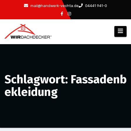
Zum
mail@handwerk-vechta.de
04441 941-0
Inhalt
springen
Schlagwort: Fassadenb
ekleidung