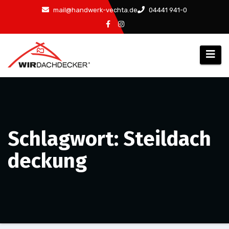
Zum
mail@handwerk-vechta.de
04441 941-0
Inhalt
springen
Schlagwort: Steildach
deckung