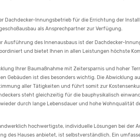
r Dachdecker-Innungsbetrieb für die Errichtung der Install
geschoßausbau als Ansprechpartner zur Verfügung.
 zur Ausführung des Innenausbaus ist der Dachdecker-Innun
, koordiniert und bietet Ihnen in allen Leistungen höchste K
wicklung Ihrer Baumaßnahme mit Zeitersparnis und hoher Ter
n Gebäuden ist dies besonders wichtig. Die Abwicklung au
timmung aller Tätigkeiten und führt somit zur Kostensenku
eckers steht gleichzeitig für die bauphysikalisch einwand
 wieder durch lange Lebensdauer und hohe Wohnqualität d
ndwerklich hochwertigste, individuelle Lösungen bei der 
ng des Hauses anbietet, ist selbstverständlich. Ein umfass