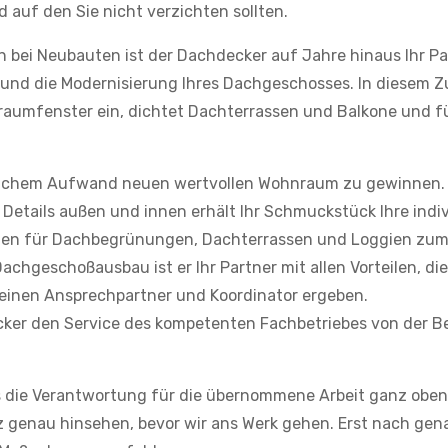
d auf den Sie nicht verzichten sollten.
 bei Neubauten ist der Dachdecker auf Jahre hinaus Ihr Pa
 und die Modernisierung Ihres Dachgeschosses. In diesem 
aumfenster ein, dichtet Dachterrassen und Balkone und f
glichem Aufwand neuen wertvollen Wohnraum zu gewinnen.
n Details außen und innen erhält Ihr Schmuckstück Ihre indi
ngen für Dachbegrünungen, Dachterrassen und Loggien zum
hgeschoßausbau ist er Ihr Partner mit allen Vorteilen, die
 einen Ansprechpartner und Koordinator ergeben.
ecker den Service des kompetenten Fachbetriebes von der B
s die Verantwortung für die übernommene Arbeit ganz oben
nz genau hinsehen, bevor wir ans Werk gehen. Erst nach gen