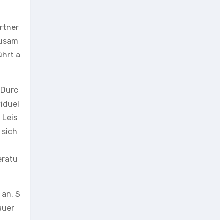
rtner
Zusam
ührt a
 Durc
viduel
 Leis
 sich
eratu
 an. S
auer