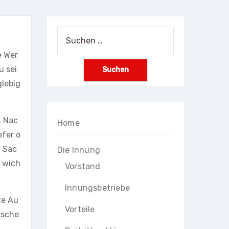
Suchen
nach:
e Wer
u sei
glebig
. Nac
Home
efer o
d Sac
Die Innung
n wich
Vorstand
Innungsbetriebe
te Au
Vorteile
ische