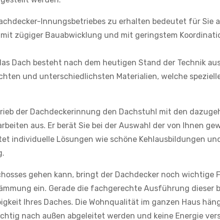
achdecker-Innungsbetriebes zu erhalten bedeutet für Sie a
o mit zügiger Bauabwicklung und mit geringstem Koordinat
as Dach besteht nach dem heutigen Stand der Technik aus
hten und unterschiedlichsten Materialien, welche speziell
etrieb der Dachdeckerinnung den Dachstuhl mit den dazuge
rbeiten aus. Er berät Sie bei der Auswahl der von Ihnen g
tet individuelle Lösungen wie schöne Kehlausbildungen un
g.
hosses gehen kann, bringt der Dachdecker noch wichtige F
mmung ein. Gerade die fachgerechte Ausführung dieser b
bigkeit Ihres Daches. Die Wohnqualität im ganzen Haus hän
ichtig nach außen abgeleitet werden und keine Energie ve