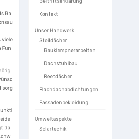
Beitrittserklärung
ls Ba
Kontakt
ionsau
Unser Handwerk
 viele
Steildächer
e Fun
Bauklempnerarbeiten
Dachstuhlbau
hörig
Reetdächer
ewünsc
d sorg
Flachdachabdichtungen
Fassadenbekleidung
unkti
eide
Umweltaspekte
gt da
Solartechik
rschw