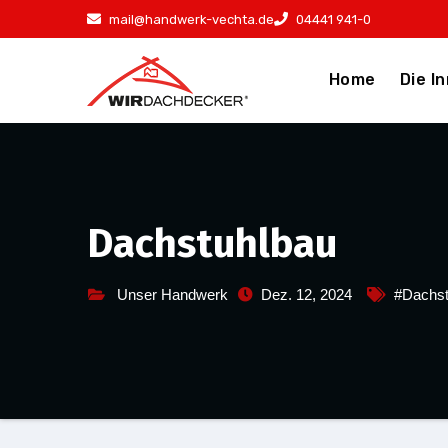
Zum
mail@handwerk-vechta.de
04441 941-0
Inhalt
springen
Home
Die I
Dachstuhlbau
Unser Handwerk
Dez. 12, 2024
#Dachst