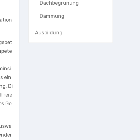
Dachbegrünung
Dämmung
ation
Ausbildung
gsbet
ompete
minsi
s ein
ng. Di
freie
es Ge
Auswa
ender