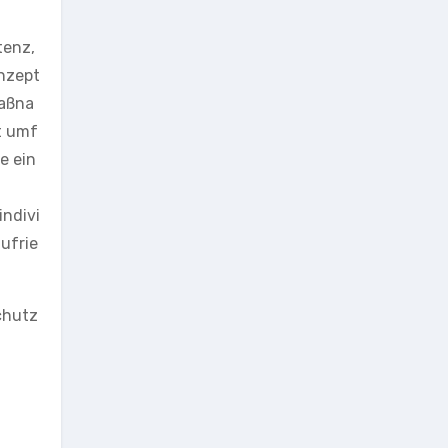
tenz,
nzept
maßna
t umf
e ein
ndivi
ufrie
chutz